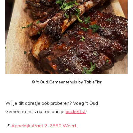
© 't Oud Gemeentehuis by TableFixr
Wil je dit adresje ook proberen? Voeg 't Oud
Gemeentehuis nu toe aan je
bucketlist
!
📍
Appeldijkstraat 2, 2880 Weert