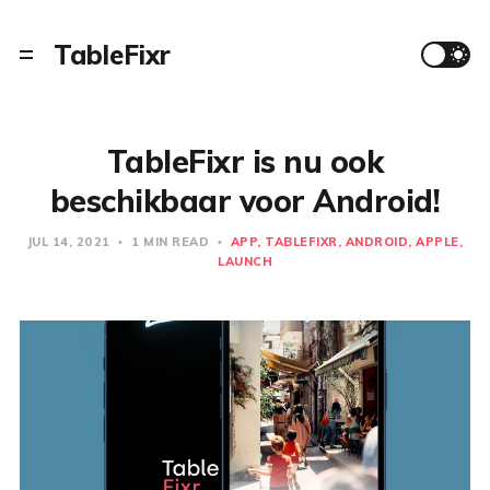
TableFixr
TableFixr is nu ook
beschikbaar voor Android!
JUL 14, 2021
1 MIN READ
APP
TABLEFIXR
ANDROID
APPLE
LAUNCH